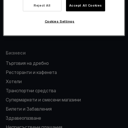
Viva.com Account
Reject All
Accept All Cookies
Фискализация
Издаване на карти
Cookies Settings
ПОС терминал
Бизнеси
Търговия на дребно
Ресторанти и кафенета
Хотели
Транспортни средства
Супермаркети и смесени магазини
Билети и Забавления
Здравеопазване
Неприсъствени плащания