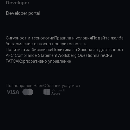
Developer
Developer portal
Сигурност и технологии
Правила и условия
Подайте жалба
Уведомление относно поверителността
Политика за бисквитки
Политика за Закона за достъпност
AFC Compliance Statement
Wolfsberg Questionnaire
CRS
FATCA
Корпоративно управление
Пълноправен Член
Облачни услуги от