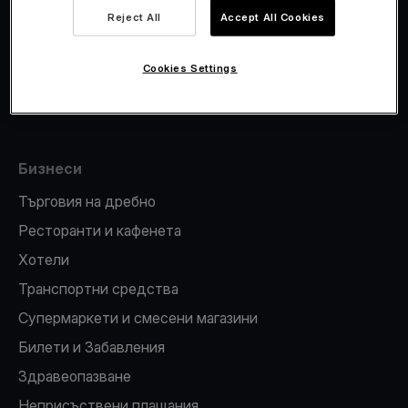
Viva.com Account
Reject All
Accept All Cookies
Фискализация
Издаване на карти
Cookies Settings
ПОС терминал
Бизнеси
Търговия на дребно
Ресторанти и кафенета
Хотели
Транспортни средства
Супермаркети и смесени магазини
Билети и Забавления
Здравеопазване
Неприсъствени плащания