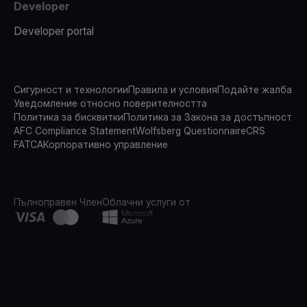
Developer
Developer portal
Сигурност и технологии
Правила и условия
Подайте жалба
Уведомление относно поверителността
Политика за бисквитки
Политика за Закона за достъпност
AFC Compliance Statement
Wolfsberg Questionnaire
CRS
FATCA
Корпоративно управление
Пълноправен Член
Облачни услуги от