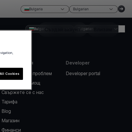
Bulgaria
Bulgarian
Bulgaria
Създай акаунт
Bulgarian
Влизам
avigation,
Информация
Developer
Докладвайте проблем
Developer portal
All Cookies
Център за помощ
Свържете се с нас
Тарифа
Blog
Магазин
Финанси