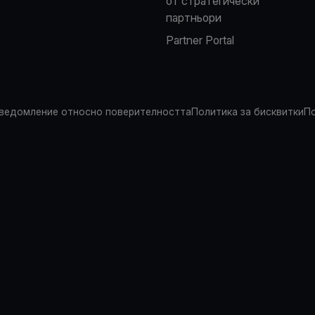
от стратегически
партньори
Partner Portal
ведомление относно поверителността
Политика за бисквитки
По