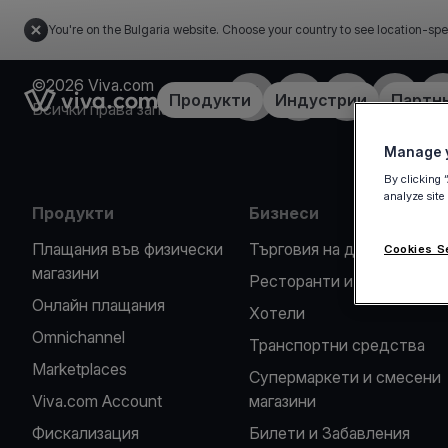
You're on the Bulgaria website. Choose your country to see location-spe
©2026 Viva.com
Facebook
X
LinkedIn
Instagra
Y
Link to the homepage
Продукти
Индустрии
Партн
Всички права запазени
Manage y
By clicking 
analyze site
Продукти
Бизнеси
Плащания във физически
Търговия на дребно
Cookies S
магазини
Ресторанти и кафенета
Oнлайн плащания
Хотели
Omnichannel
Транспортни средства
Marketplaces
Супермаркети и смесени
Viva.com Account
магазини
Фискализация
Билети и Забавления