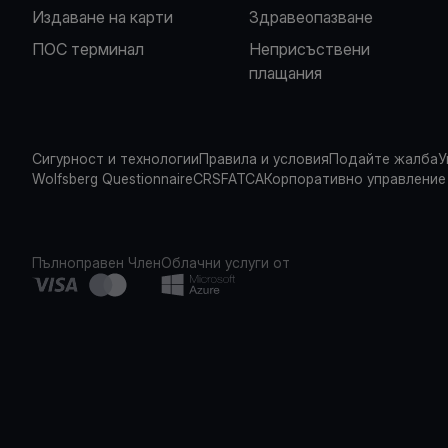
Издаване на карти
Здравеопазване
ПОС терминал
Неприсъствени
плащания
Сигурност и технологии
Правила и условия
Подайте жалба
У
Wolfsberg Questionnaire
CRS
FATCA
Корпоративно управление
Пълноправен Член
Облачни услуги от