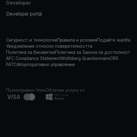
Developer
Developer portal
Сигурност и технологии
Правила и условия
Подайте жалба
Уведомление относно поверителността
Политика за бисквитки
Политика за Закона за достъпност
AFC Compliance Statement
Wolfsberg Questionnaire
CRS
FATCA
Корпоративно управление
Пълноправен Член
Облачни услуги от