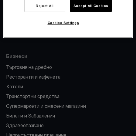
Viva.com Account
Reject All
Accept All Cookies
Фискализация
Издаване на карти
Cookies Settings
ПОС терминал
Бизнеси
Търговия на дребно
Ресторанти и кафенета
Хотели
Транспортни средства
Супермаркети и смесени магазини
Билети и Забавления
Здравеопазване
Неприсъствени плащания