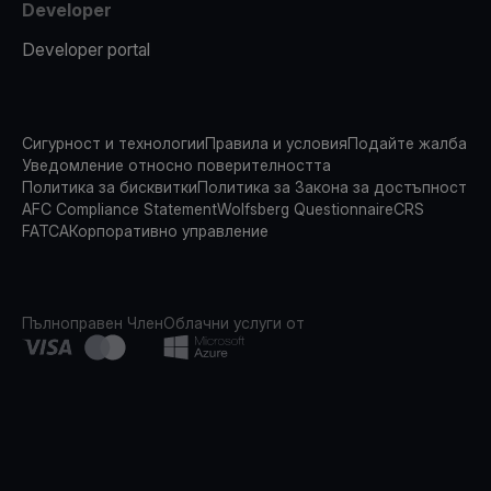
Developer
Developer portal
Сигурност и технологии
Правила и условия
Подайте жалба
Уведомление относно поверителността
Политика за бисквитки
Политика за Закона за достъпност
AFC Compliance Statement
Wolfsberg Questionnaire
CRS
FATCA
Корпоративно управление
Пълноправен Член
Облачни услуги от