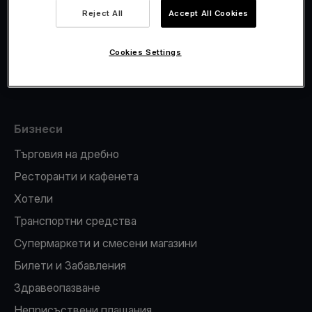
Viva.com Account
Reject All
Accept All Cookies
Фискализация
Издаване на карти
Cookies Settings
ПОС терминал
Бизнеси
Търговия на дребно
Ресторанти и кафенета
Хотели
Транспортни средства
Супермаркети и смесени магазини
Билети и Забавления
Здравеопазване
Неприсъствени плащания