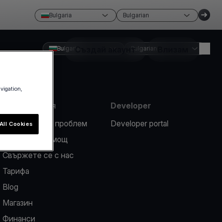
Bulgaria
Bulgarian
Bulgaria
Създай акаунт
Bulgarian
Влизам
avigation,
Информация
Developer
Докладвайте проблем
Developer portal
All Cookies
Център за помощ
Свържете се с нас
Тарифа
Blog
Магазин
Финанси