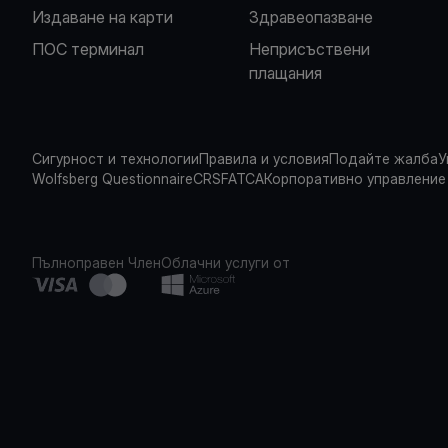
Издаване на карти
Здравеопазване
ПОС терминал
Неприсъствени
плащания
Сигурност и технологии
Правила и условия
Подайте жалба
У
Wolfsberg Questionnaire
CRS
FATCA
Корпоративно управление
Пълноправен Член
Облачни услуги от