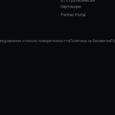
от стратегически
партньори
Partner Portal
ведомление относно поверителността
Политика за бисквитки
По