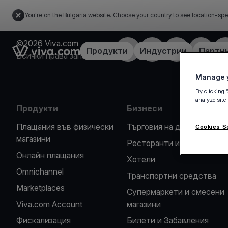
You're on the Bulgaria website. Choose your country to see location-spe
©2026 Viva.com
Facebook
X
LinkedIn
Instagra
Y
Link to the homepage
Продукти
Индустрии
Партн
Всички права запазени
Manage y
By clicking 
analyze site
Продукти
Бизнеси
Плащания във физически
Търговия на дребно
Cookies S
магазини
Ресторанти и кафенета
Oнлайн плащания
Хотели
Omnichannel
Транспортни средства
Marketplaces
Супермаркети и смесени
Viva.com Account
магазини
Фискализация
Билети и Забавления