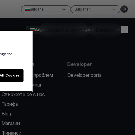
Bulgaria
Bulgarian
Bulgaria
Създай акаунт
Bulgarian
Влизам
avigation,
Информация
Developer
Докладвайте проблем
Developer portal
All Cookies
Център за помощ
Свържете се с нас
Тарифа
Blog
Магазин
Финанси