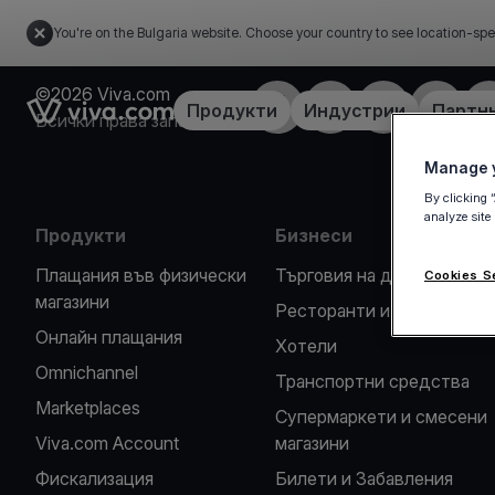
You're on the Bulgaria website. Choose your country to see location-spe
©2026 Viva.com
Facebook
X
LinkedIn
Instagra
Y
Link to the homepage
Продукти
Индустрии
Партн
Всички права запазени
Manage y
By clicking 
analyze site
Продукти
Бизнеси
Плащания във физически
Търговия на дребно
Cookies S
магазини
Ресторанти и кафенета
Oнлайн плащания
Хотели
Omnichannel
Транспортни средства
Marketplaces
Супермаркети и смесени
Viva.com Account
магазини
Фискализация
Билети и Забавления