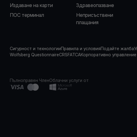
Издаване на карти
Здравеопазване
ПОС терминал
Неприсъствени
плащания
Сигурност и технологии
Правила и условия
Подайте жалба
У
Wolfsberg Questionnaire
CRS
FATCA
Корпоративно управление
Пълноправен Член
Облачни услуги от