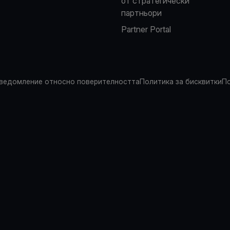
от стратегически
партньори
Partner Portal
ведомление относно поверителността
Политика за бисквитки
По