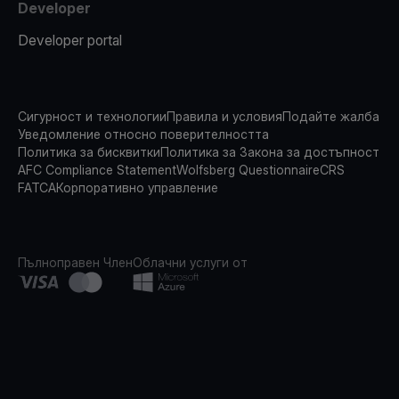
Developer
Developer portal
Сигурност и технологии
Правила и условия
Подайте жалба
Уведомление относно поверителността
Политика за бисквитки
Политика за Закона за достъпност
AFC Compliance Statement
Wolfsberg Questionnaire
CRS
FATCA
Корпоративно управление
Пълноправен Член
Облачни услуги от