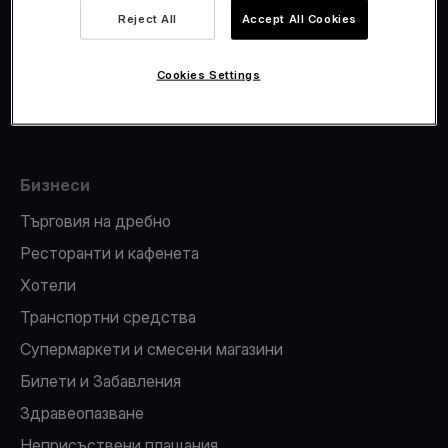
Viva.com Account
Reject All
Accept All Cookies
Фискализация
Издаване на карти
Cookies Settings
ПОС терминал
Бизнеси
Търговия на дребно
Ресторанти и кафенета
Хотели
Транспортни средства
Супермаркети и смесени магазини
Билети и Забавления
Здравеопазване
Неприсъствени плащания