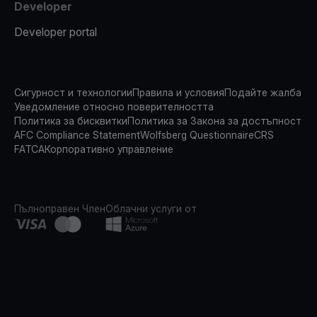
Developer
Developer portal
Сигурност и технологии
Правила и условия
Подайте жалба
Уведомление относно поверителността
Политика за бисквитки
Политика за Закона за достъпност
AFC Compliance Statement
Wolfsberg Questionnaire
CRS
FATCA
Корпоративно управление
Пълноправен Член
Облачни услуги от