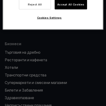
Viva.com Account
Reject All
Accept All Cookies
Фискализация
Издаване на карти
Cookies Settings
ПОС терминал
Бизнеси
Търговия на дребно
Ресторанти и кафенета
Хотели
Транспортни средства
Супермаркети и смесени магазини
Билети и Забавления
Здравеопазване
Неприсъствени плащания