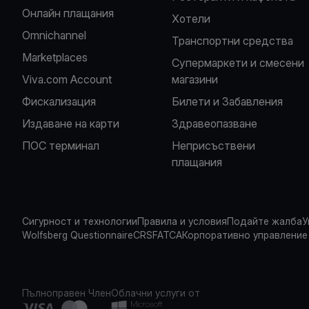
Oнлайн плащания
Хотели
Omnichannel
Транспортни средства
Marketplaces
Супермаркети и смесени
Viva.com Account
магазини
Фискализация
Билети и Забавления
Издаване на карти
Здравеопазване
ПОС терминал
Неприсъствени
плащания
Сигурност и технологии
Правила и условия
Подайте жалба
У
Wolfsberg Questionnaire
CRS
FATCA
Корпоративно управление
Пълноправен Член
Облачни услуги от