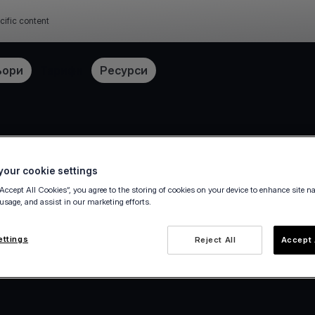
cific content
ьори
Тарифи
Ресурси
History
our cookie settings
“Accept All Cookies”, you agree to the storing of cookies on your device to enhance site n
 usage, and assist in our marketing efforts.
ettings
Reject All
Accept 