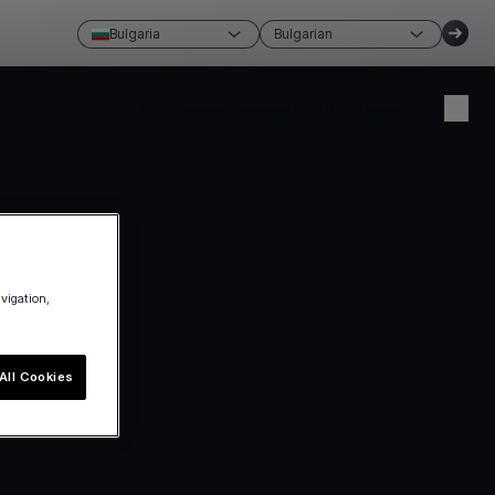
Bulgaria
Bulgarian
Създай акаунт
Влизам
avigation,
All Cookies