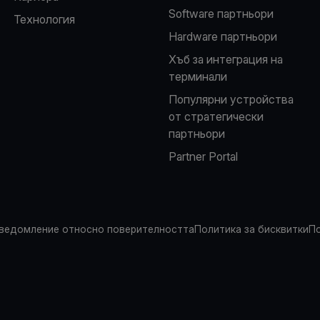
Software партньори
Технология
Hardware партньори
Хъб за интеграция на
терминали
Популярни устройства
от стратегически
партньори
Partner Portal
ведомление относно поверителността
Политика за бисквитки
По