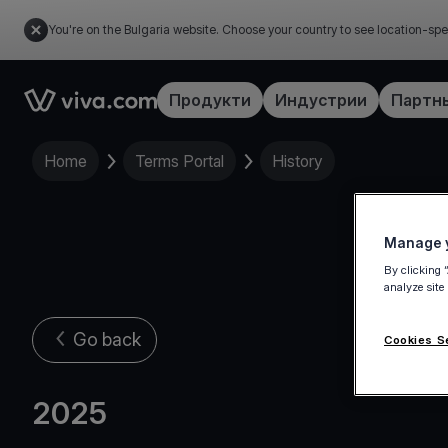
You're on the Bulgaria website. Choose your country to see location-spe
Link to the homepage
Продукти
Индустрии
Партн
Home
Terms Portal
History
Manage y
By clicking 
analyze site
Go back
Cookies S
2025