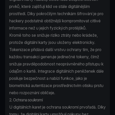
prvků, které zajišťují klid ve stále digitálnějším
prostředí. Díky pokročilým technikám šifrování je pro
hackery podstatně obtížnější kompromitovat citlivé
informace než u jejich fyzických protějšků.
Kromě toho se snižuje riziko ztráty nebo krádeže,
protože digitální karty jsou uloženy elektronicky.
Tokenizace přidává další vrstvu ochrany tím, že pro
každou transakci generuje jedinečné tokeny, čímž
snižuje pravděpodobnost neoprávněného přístupu k
údajům o kartě. Integrace digitálních peněženek dále
posiluje bezpečnost a nabízí funkce, jako je
biometrická autentizace prostřednictvím otisku prstu
nebo rozpoznání obličeje.
2. Ochrana soukromí
U digitálních karet je ochrana soukromí prvořadá. Díky
tomu, že digitální karty umožňují nákupy bez