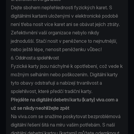
Dejte sbohem nepřehlednosti fyzických karet. S
digitálními kartami uloženými v elektronické podobě
není třeba nosit více karet ani se obávat jejich ztráty.
Zefektivnění vaší organizace nebylo nikdy
jednodušší. Stačí nosit v peněžence to nejnutnější,
nebo ještě lépe, nenosit peněženku vůbec!
6. Odolnost a spolehlivost
Fyzické karty jsou náchylné k opotřebení, což vede k
možným selháním nebo poškozením. Digitální karty
tyto obavy odstraňují a nabízejí trvanlivost a
spolehlivost, které předčí tradiční karty.
Přejděte na digitální debetní kartu (karty) viva.com a
už se nikdy neohlížejte zpět
Na viva.com se snažíme poskytovat bezproblémová
digitální řešení šitá na míru vašim potřebám. S naší
digitální debetní kartou (kartami) můžete odemknout