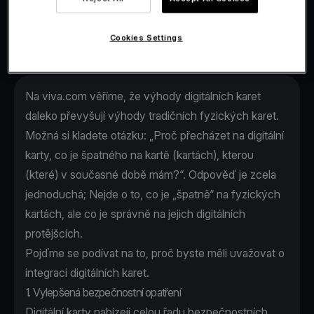
při každodenních transakcích.
Cookies Settings
Na viva.com věříme, že výhody digitálních karet
daleko převyšují výhody tradičních fyzických karet.
Možná si kladete otázku: „Proč přecházet na digitální
karty, co je špatného na kartě (kartách), kterou
(které) v současné době mám?“. Odpověď je zcela
jednoduchá; Nejde o to, co je „špatně“ na fyzických
kartách, ale co je správně na jejich digitálních
protějšcích.
Pojďme se podívat na to, proč byste měli uvažovat o
integraci digitálních karet.
1. Vylepšená bezpečnostní opatření
Digitální karty nabízejí celou řadu bezpečnostních