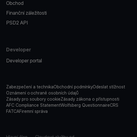
Obchod
Finanční záležitosti
PSD2 API
Developer
Developer portal
Zabezpečení a technika
Obchodní podmínky
Odeslat stížnost
Oznámení o ochraně osobních údajů
Zásady pro soubory cookie
Zásady zákona o přístupnosti
AFC Compliance Statement
Wolfsberg Questionnaire
CRS
FATCA
Firemní správa
Hlavní člen
Cloudové služby od