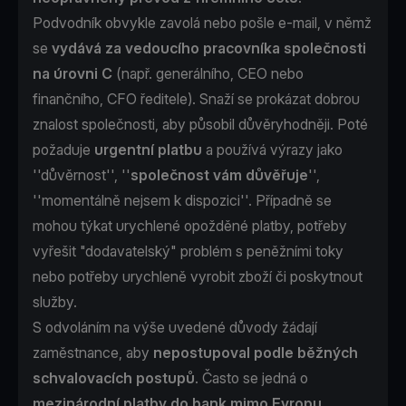
Podvodník obvykle zavolá nebo pošle e-mail, v němž
se
vydává za vedoucího pracovníka společnosti
na úrovni C
(např. generálního, CEO nebo
finančního, CFO ředitele). Snaží se prokázat dobrou
znalost společnosti, aby působil důvěryhodněji. Poté
požaduje
urgentní platbu
a používá výrazy jako
''důvěrnost'', ''
společnost vám důvěřuje
'',
''momentálně nejsem k dispozici''. Případně se
mohou týkat urychlené opožděné platby, potřeby
vyřešit "dodavatelský" problém s peněžními toky
nebo potřeby urychleně vyrobit zboží či poskytnout
služby.
S odvoláním na výše uvedené důvody žádají
zaměstnance, aby
nepostupoval podle běžných
schvalovacích postupů
. Často se jedná o
mezinárodní platby do bank mimo Evropu
.