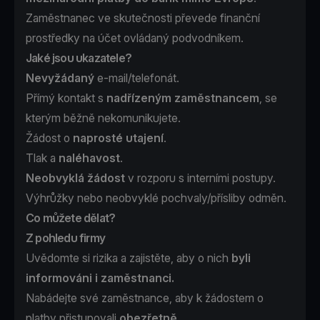
Zaměstnanec ve skutečnosti převede finanční
prostředky na účet ovládaný podvodníkem.
Jaké jsou ukazatele?
Nevyžádaný
e-mail/telefonát.
Přímý kontakt s
nadřízeným zaměstnancem
, se
kterým běžně nekomunikujete.
Žádost o
naprosté utajení
.
Tlak a
naléhavost
.
Neobvyklá žádost
v rozporu s interními postupy.
Výhrůžky nebo neobvyklé pochvaly/přísliby odměn.
Co můžete dělat?
Z pohledu firmy
Uvědomte si rizika a zajistěte, aby o nich
byli
informováni i zaměstnanci.
Nabádejte své zaměstnance, aby k žádostem o
platby přistupovali
obezřetně
.