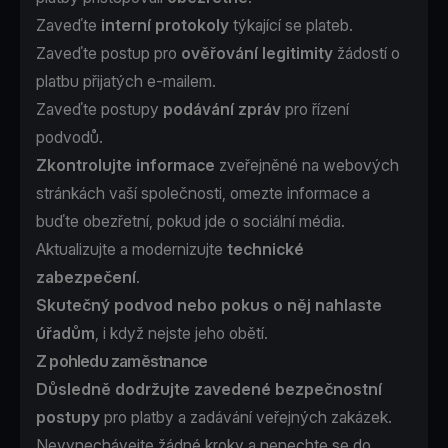
Zaveďte
interní protokoly
týkající se plateb.
Zaveďte postup pro
ověřování legitimity
žádostí o
platbu přijatých e-mailem.
Zaveďte postupy
podávání zpráv
pro řízení
podvodů.
Zkontrolujte informace
zveřejněné na webových
stránkách vaší společnosti, omezte informace a
buďte obezřetní, pokud jde o sociální média.
Aktualizujte a modernizujte
technické
zabezpečení
.
Skutečný podvod nebo pokus o něj nahlaste
úřadům
,
i když nejste jeho obětí.
Z pohledu zaměstnance
Důsledně dodržujte zavedené bezpečnostní
postupy
pro platby a zadávání veřejných zakázek.
Nevynechávejte žádné kroky a nenechte se do