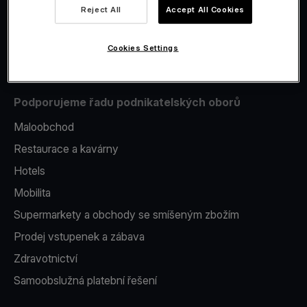
Reject All
Accept All Cookies
Issuing
Platební terminál v telefonu
Cookies Settings
Podporujeme řadu podnikatelských oborů
Maloobchod
Restaurace a kavárny
Hotels
Mobilita
Supermarkety a obchody se smíšeným zbožím
Prodej vstupenek a zábava
Zdravotnictví
Samoobslužná platební řešení