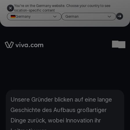
You're on the Germany website. Choose your country to see
location-specific content
Germany
German
Link to the homepage
Ope
Unsere Gründer blicken auf eine lange
Geschichte des Aufbaus großartiger
Dinge zurück, wobei Innovation ihr