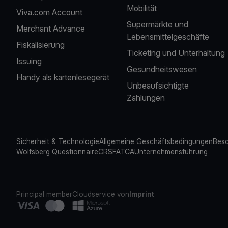
Mobilität
Viva.com Account
Supermärkte und
Merchant Advance
Lebensmittelgeschäfte
Fiskalisierung
Ticketing und Unterhaltung
Issuing
Gesundheitswesen
Handy als kartenlesegerät
Unbeaufsichtigte
Zahlungen
Sicherheit & Technologie
Allgemeine Geschäftsbedingungen
Besc
Wolfsberg Questionnaire
CRS
FATCA
Unternehmensführung
Principal member
Cloudservice von
Imprint