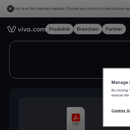
You're on the Germany website. Choose your country to see location-sp
Link to the homepage
Produkte
Branchen
Partner
Manage y
By clicking 
analyze site
Cookies S