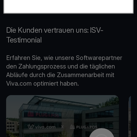
Die Kunden vertrauen uns: ISV-
Testimonial
Erfahren Sie, wie unsere Softwarepartner
den Zahlungsprozess und die täglichen
Abläufe durch die Zusammenarbeit mit
Viva.com optimiert haben.