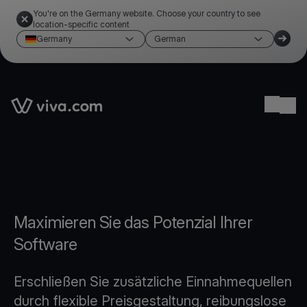
You're on the Germany website. Choose your country to see
location-specific content
Germany
German
Link to the homepage
Ope
Maximieren Sie das Potenzial Ihrer
Software
Erschließen Sie zusätzliche Einnahmequellen
durch flexible Preisgestaltung, reibungslose