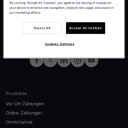
By clicking “Accept All Cookies”, you agree to the storing of cookies on
your device to enhance site navigation, analyze site usage, and assist in
our marketing efforts.
Reject All
Accept All Cookies
©2026 Viva.com
Germany
Alle Rechte vorbehalten
German
Cookies Settings
Facebook
X
LinkedIn
Instagram
YouTube
Produkte
Vor-Ort-Zahlungen
Online-Zahlungen
Omnichannel