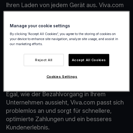
Ihren Laden von jedem Gerät aus. Viva.com
bietet Supermärkten und Convenience-
Stores eine intelligentere, flexiblere
Manage your cookie settings
Möglichkeit, Zahlungen zu verwalten.
By clicking “Accept All Cookies”, you agree to the storing of cookies on
your device to enhance site navigation, analyze site usage, and assist in
our marketing efforts.
Reject All
Accept All Cookies
Checkout-Abläufe mit der Tap on Any
Device-Technologie
Cookies Settings
Egal, wie der Bezahlvorgang in Ihrem
Unternehmen aussieht, Viva.com passt sich
problemlos an und sorgt für schnellere,
optimierte Zahlungen und ein besseres
Kundenerlebnis.