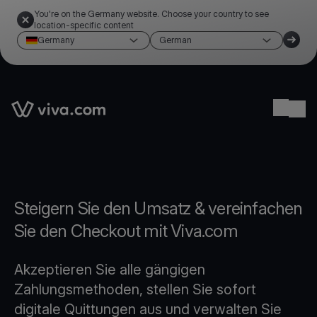
You're on the Germany website. Choose your country to see
location-specific content
Germany
German
Link to the homepage
Ope
Steigern Sie den Umsatz & vereinfachen
Sie den Checkout mit Viva.com
Akzeptieren Sie alle gängigen
Zahlungsmethoden, stellen Sie sofort
digitale Quittungen aus und verwalten Sie