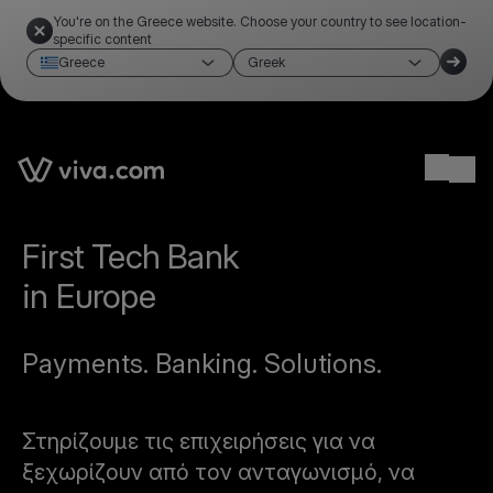
You're on the Greece website. Choose your country to see location-
specific content
Greece
Greek
Ope
First Tech Bank
in Europe
Payments. Banking. Solutions.
Στηρίζουμε τις επιχειρήσεις για να
ξεχωρίζουν από τον ανταγωνισμό, να