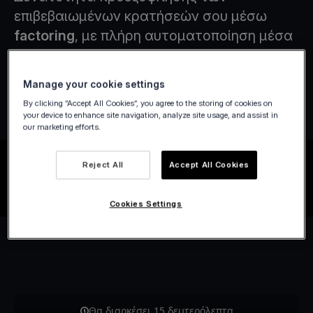
επιβεβαιωμένων κρατήσεών σου μέσω
factoring
, με πλήρη αυτοματοποίηση μέσα
από το PMS σου
.
Φόρμα ενδιαφέροντος
Manage your cookie settings
By clicking “Accept All Cookies”, you agree to the storing of cookies on
your device to enhance site navigation, analyze site usage, and assist in
our marketing efforts.
Reject All
Accept All Cookies
Cookies Settings