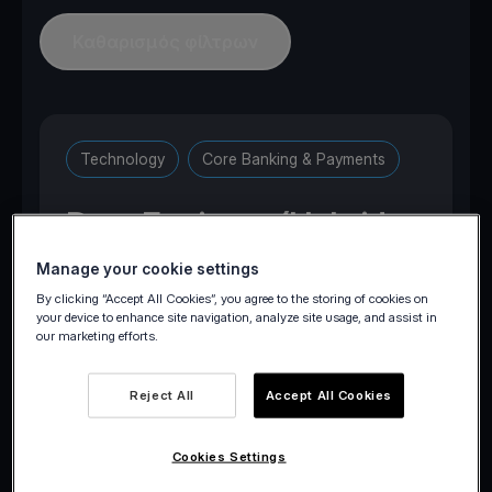
Καθαρισμός φίλτρων
Technology
Core Banking & Payments
Data Engineer (Hybrid or
Onsite)
Manage your cookie settings
By clicking “Accept All Cookies”, you agree to the storing of cookies on
your device to enhance site navigation, analyze site usage, and assist in
Marousi, Attica, Greece
our marketing efforts.
Reject All
Accept All Cookies
Κάνε αίτηση τώρα
Cookies Settings