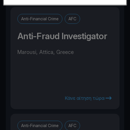
Anti-Financial Crime
AFC
Anti-Fraud Investigator
Marousi, Attica, Greece
Κάνε αίτηση τώρα
Anti-Financial Crime
AFC