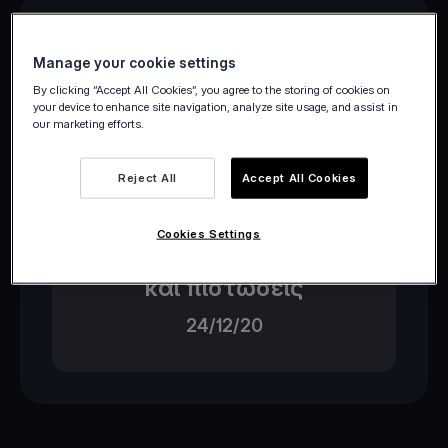
Manage your cookie settings
By clicking “Accept All Cookies”, you agree to the storing of cookies on
your device to enhance site navigation, analyze site usage, and assist in
our marketing efforts.
Reject All
Accept All Cookies
Ανακοίνωση Πώλησης-
Μεταβίβασης
Cookies Settings
απαιτήσεων από δάνεια
και πιστώσεις
24/12/20