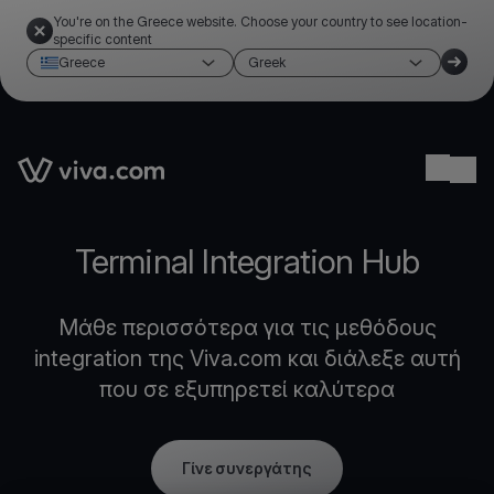
You're on the Greece website. Choose your country to see location-
specific content
Greece
Greek
Link to the homepage
Ope
Terminal Integration Hub
Μάθε περισσότερα για τις μεθόδους
integration της Viva.com και διάλεξε αυτή
που σε εξυπηρετεί καλύτερα
Γίνε συνεργάτης