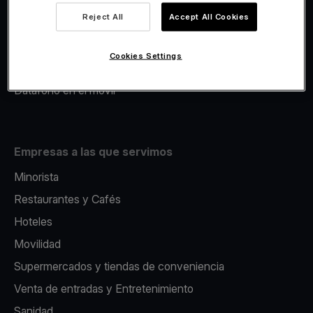
Viva.com Account
Reject All
Accept All Cookies
Avance Comercial
Fiscalidad
Cookies Settings
Emisión
Datáfono en el movil
Empresas a las que servimos
Minorista
Restaurantes y Cafés
Hoteles
Movilidad
Supermercados y tiendas de conveniencia
Venta de entradas y Entretenimiento
Sanidad