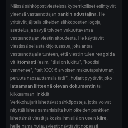
Näissä sähköpostiviesteissä kyberrikolliset esiintyvät
yleensä vastaanottajan
pankin edustajina
. He
yrittävät jäljitellä oikeiden sähköpostien logoja,
asettelua ja sävyä toivoen vakuuttavansa
vastaanottajan viestin aitoudesta. He käyttävät
viestissä sellaista kirjoitusasua, joka antaa
vastaanottajalle tunteen, että viestiin tulee
reagoida
välittömästi
(esim. "tilisi on lukittu", "koodisi
vanhenee", "teit XXX € arvoisen maksutapahtuman,
peruuta napsauttamalla tätä"), huijarit pyytävät joko
lataamaan liitteenä olevan dokumentin
tai
klikkaamaan
linkkiä
.
Verkkohuijarit lähettävät sähköposteja, jotka voivat
näyttää lähes samanlaisilta kuin oikeiden pankkien
lähettämät viestit ja koska ihmisillä on usein
kiire
,
heille nämä huijausviestit näyttävät nopeasti