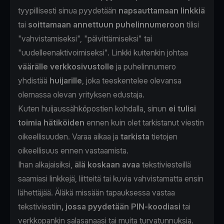
tyypillisesti sinua pyydetään
napsauttamaan linkkiä
tai
soittamaan annettuun puhelinnumeroon
tilisi
"vahvistamiseksi", "päivittämiseksi" tai
"uudelleenaktivoimiseksi". Linkki kuitenkin johtaa
väärälle verkkosivustolle
ja puhelinnumero
yhdistää
huijarille
, joka teeskentelee olevansa
olemassa olevan yrityksen edustaja.
Kuten huijaussähköpostien kohdalla, sinun
ei tulisi
toimia hätiköiden
ennen kuin olet tarkistanut viestin
oikeellisuuden. Varaa aikaa ja
tarkista
tietojen
oikeellisuus ennen vastaamista.
Ihan alkajaisiksi,
älä koskaan avaa
tekstiviesteillä
saamiasi linkkejä, liitteitä tai kuvia vahvistamatta ensin
lähettäjää. Äläkä missään tapauksessa vastaa
tekstiviestiin
, jossa pyydetään PIN-koodiasi
tai
verkkopankin salasanaasi tai muita turvatunnuksia.