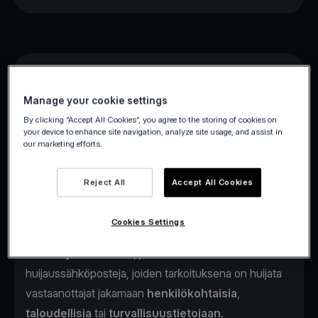
Turvallisuutesi
on meille viva.comilla ensisijaisen
tärkeää, ja tästä syystä haluammekin ohjeistaa
Manage your cookie settings
asiakkaitamme uusista
verkkohuijaustavoista
, joita
By clicking “Accept All Cookies”, you agree to the storing of cookies on
your device to enhance site navigation, analyze site usage, and assist in
huijarit nykyään käyttävät. Toivoisimmekin, että luet
our marketing efforts.
huolellisesti
alla olevat neuvot
, jotta voit varautua ja
suojautua kyberrikollisten yrityksiltä päästä käsiksi
Reject All
Accept All Cookies
pankkitiliisi.
Tietojenkalastelu (Phishing)
Cookies Settings
Yksi yleisimmistä verkkohuijaustavoista on
Phishing
eli tietojenkalastelu
, jossa rikolliset lähettävät
huijaussähköposteja, joiden tarkoituksena on huijata
vastaanottajat jakamaan
henkilökohtaisia
,
taloudellisia
tai
turvallisuustietojaan
.