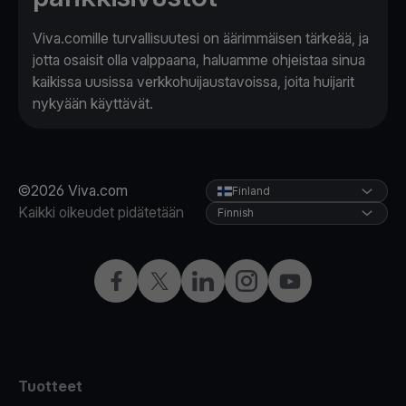
Viva.comille turvallisuutesi on äärimmäisen tärkeää, ja
jotta osaisit olla valppaana, haluamme ohjeistaa sinua
kaikissa uusissa verkkohuijaustavoissa, joita huijarit
nykyään käyttävät.
©2026 Viva.com
Finland
Kaikki oikeudet pidätetään
Finnish
Facebook
X
LinkedIn
Instagram
YouTube
Tuotteet