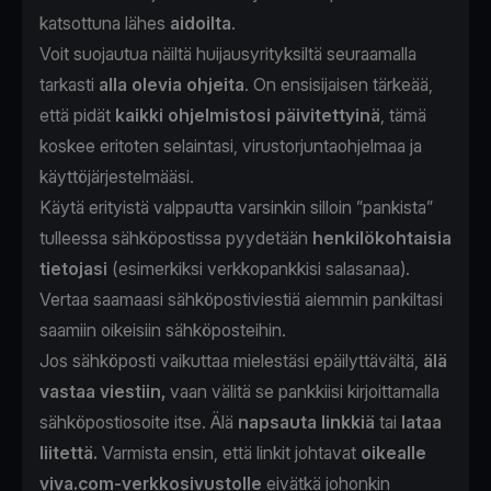
katsottuna lähes
aidoilta
.
Voit suojautua näiltä huijausyrityksiltä seuraamalla
tarkasti
alla olevia ohjeita
. On ensisijaisen tärkeää,
että pidät
kaikki ohjelmistosi päivitettyinä
, tämä
koskee eritoten selaintasi, virustorjuntaohjelmaa ja
käyttöjärjestelmääsi.
Käytä erityistä valppautta varsinkin silloin ”pankista”
tulleessa sähköpostissa pyydetään
henkilökohtaisia
tietojasi
(esimerkiksi verkkopankkisi salasanaa).
Vertaa saamaasi sähköpostiviestiä aiemmin pankiltasi
saamiin oikeisiin sähköposteihin.
Jos sähköposti vaikuttaa mielestäsi epäilyttävältä,
älä
vastaa
viestiin,
vaan välitä se pankkiisi kirjoittamalla
sähköpostiosoite itse. Älä
napsauta linkkiä
tai
lataa
liitettä.
Varmista ensin, että linkit johtavat
oikealle
viva.com-verkkosivustolle
eivätkä johonkin