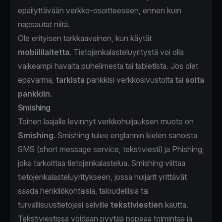
epäilyttävään verkko-osoitteeseen, ennen kuin
napsautat niitä.
Ole erityisen tarkkaavainen, kun käytät
mobiililaitetta
. Tietojenkalasteluyritystä voi olla
vaikeampi havaita puhelimesta tai tabletista. Jos olet
epävarma,
tarkista
pankkisi verkkosivustolta tai
soita
pankkiin
.
Smishing
Toinen laajalle levinnyt verkkohuijauksen muoto on
Smishing
. Smishing tulee englannin kielen sanoista
SMS (short message service, tekstiviesti) ja Phishing,
joka tarkoittaa tietojenkalastelua.
Smishing viittaa
tietojenkalasteluyritykseen, jossa huijarit yrittävät
saada henkilökohtaisia, taloudellisia tai
turvallisuustietojasi selville
tekstiviestien
kautta.
Tekstiviestissä voidaan pyytää nopeaa toimintaa ja