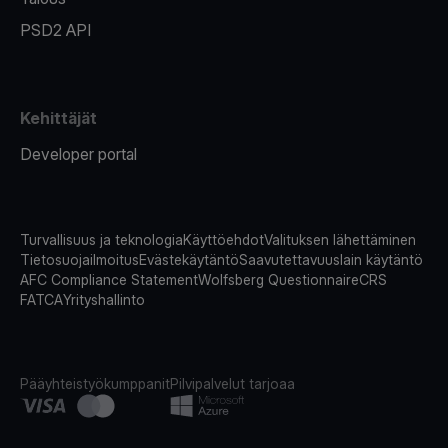
PSD2 API
Kehittäjät
Developer portal
Turvallisuus ja teknologia
Käyttöehdot
Valituksen lähettäminen
Tietosuojailmoitus
Evästekäytäntö
Saavutettavuuslain käytäntö
AFC Compliance Statement
Wolfsberg Questionnaire
CRS
FATCA
Yrityshallinto
Pääyhteistyökumppanit
Pilvipalvelut tarjoaa