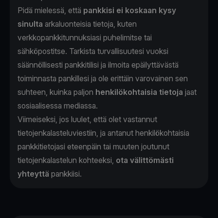
Pidä mielessä, että
pankkisi ei koskaan kysy
sinulta
arkaluonteisia tietoja, kuten
verkkopankkitunnuksiasi puhelimitse tai
sähköpostitse. Tarkista turvallisuutesi vuoksi
säännöllisesti pankkitilisi ja ilmoita epäilyttävästä
toiminnasta pankillesi ja ole erittäin varovainen sen
suhteen, kuinka paljon
henkilökohtaisia tietoja
jaat
sosiaalisessa mediassa.
Viimeiseksi, jos luulet, että olet vastannut
tietojenkalasteluviestiin, ja antanut henkilökohtaisia
pankkitietojasi eteenpäin tai muuten joutunut
tietojenkalastelun kohteeksi,
ota välittömästi
yhteyttä
pankkiisi.