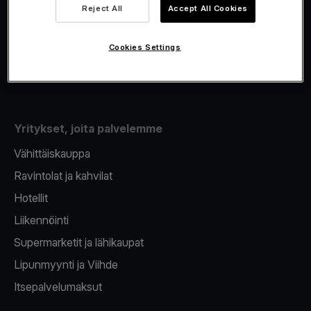
Viva.com Account
Reject All
Accept All Cookies
Fiskalisointi
Korttien myöntäminen
Cookies Settings
Maksupääte puhelimeen
Yritykset, joita palvelemme
Vähittäiskauppa
Ravintolat ja kahvilat
Hotellit
Liikennöinti
Supermarketit ja lähikaupat
Lipunmyynti ja Viihde
Itsepalvelumaksut