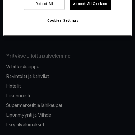
Viva.com Account
Reject All
Accept All Cookies
Fiskalisointi
Korttien myöntäminen
Cookies Settings
Maksupääte puhelimeen
Yritykset, joita palvelemme
Vähittäiskauppa
Ravintolat ja kahvilat
Hotellit
Liikennöinti
Supermarketit ja lähikaupat
Lipunmyynti ja Viihde
Itsepalvelumaksut