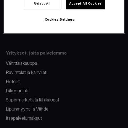
Viva.com Account
Reject All
Accept All Cookies
Fiskalisointi
Korttien myöntäminen
Cookies Settings
Maksupääte puhelimeen
Yritykset, joita palvelemme
Vähittäiskauppa
Ravintolat ja kahvilat
Hotellit
Liikennöinti
Supermarketit ja lähikaupat
Lipunmyynti ja Viihde
Itsepalvelumaksut