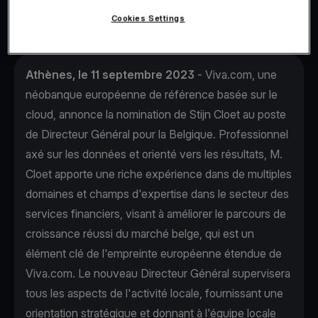
Cookies Settings
Athènes, le 11 septembre 2023
- Viva.com, une
néobanque européenne de référence basée sur le
cloud, annonce la nomination de Stijn Cloet au poste
de Directeur Général pour la Belgique. Professionnel
axé sur les données et orienté vers les résultats, M.
Cloet apporte une riche expérience dans de multiples
domaines et champs d'expertise dans le secteur des
services financiers, visant à améliorer le parcours de
croissance réussi du marché belge, qui est un
élément clé de l'empreinte européenne étendue de
Viva.com. Le nouveau Directeur Général supervisera
tous les aspects de l'activité locale, fournissant une
orientation stratégique et donnant à l'équipe locale