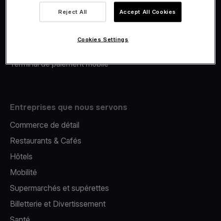
Viva.com Account
Reject All
Accept All Cookies
Financement Viva.com
E-Reporting
Cookies Settings
Émission de cartes
Terminal de paiement mobile
Entreprises que nous servons
Commerce de détail
Restaurants & Cafés
Hôtels
Mobilité
Supermarchés et supérettes
Billetterie et Divertissement
Santé