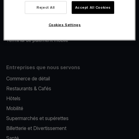
Viva.com Account
Reject All
Accept All Cookies
Financement Viva.com
E-Reporting
Cookies Settings
Émission de cartes
Terminal de paiement mobile
Entreprises que nous servons
Commerce de détail
Restaurants & Cafés
Hôtels
Mobilité
Supermarchés et supérettes
Billetterie et Divertissement
Santé