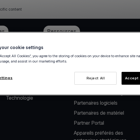
cific content
ube
es
Tarification
Ressources
our cookie settings
“Accept All Cookies”, you agree to the storing of cookies on your device to enhance site n
 usage, and assist in our marketing efforts.
À propos de nous
Solutions pour
partenaires
Notre société
ettings
Reject All
Accept 
Solutions de paiement pour
Carrière
les distributeurs de logiciels
Technologie
Partenaires logiciels
Partenaires de matériel
Partner Portal
Appareils préférés des