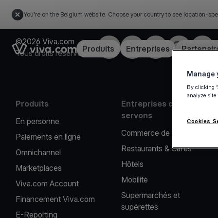
You're on the Belgium website. Choose your country to see location-spe
©2026 Viva.com
Facebook
X
LinkedIn
Instagram
YouT
Link to the homepage
Produits
Entreprises
Partenair
Tous droits réservés
Manage y
By clicking 
analyze site
Produits
Entreprises que nous
servons
En personne
Cookies S
Commerce de détail
Paiements en ligne
Restaurants & Cafés
Omnichannel
Hôtels
Marketplaces
Mobilité
Viva.com Account
Supermarchés et
Financement Viva.com
supérettes
E-Reporting