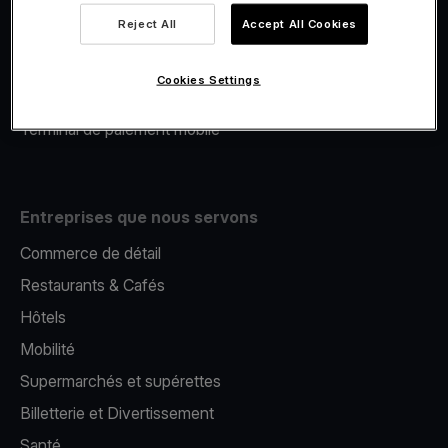
Viva.com Account
Reject All
Accept All Cookies
Financement Viva.com
E-Reporting
Cookies Settings
Émission de cartes
Terminal de paiement mobile
Entreprises que nous servons
Commerce de détail
Restaurants & Cafés
Hôtels
Mobilité
Supermarchés et supérettes
Billetterie et Divertissement
Santé