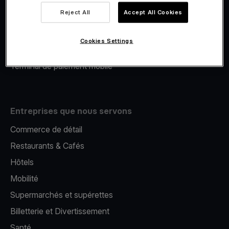
Viva.com Account
Reject All
Accept All Cookies
Financement Viva.com
E-Reporting
Cookies Settings
Émission de cartes
Terminal de paiement mobile
Entreprises que nous servons
Commerce de détail
Restaurants & Cafés
Hôtels
Mobilité
Supermarchés et supérettes
Billetterie et Divertissement
Santé