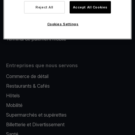
Viva.com Account
Reject All
Accept All Cookies
Financement Viva.com
E-Reporting
Cookies Settings
Émission de cartes
Terminal de paiement mobile
Entreprises que nous servons
Commerce de détail
Restaurants & Cafés
Hôtels
Mobilité
Supermarchés et supérettes
Billetterie et Divertissement
Santé