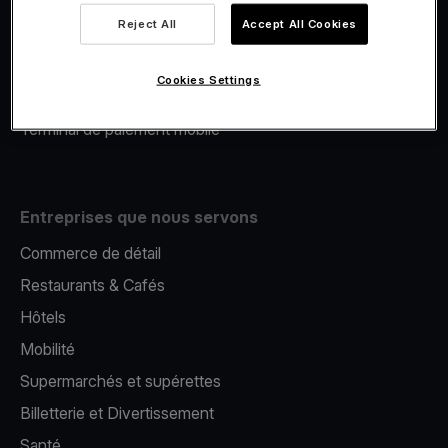
Viva.com Account
Reject All
Accept All Cookies
Financement Viva.com
E-Reporting
Cookies Settings
Émission de cartes
Terminal de paiement mobile
Entreprises que nous servons
Commerce de détail
Restaurants & Cafés
Hôtels
Mobilité
Supermarchés et supérettes
Billetterie et Divertissement
Santé