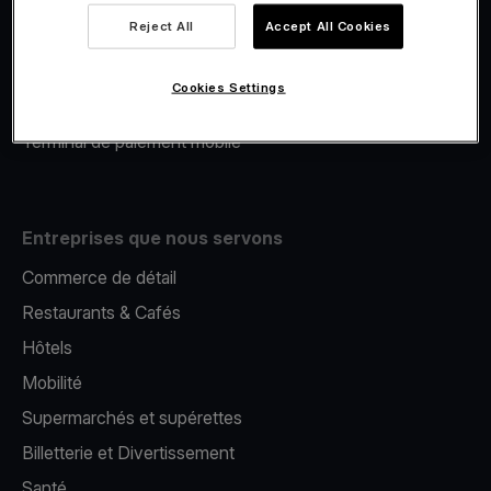
Viva.com Account
Reject All
Accept All Cookies
Financement Viva.com
E-Reporting
Cookies Settings
Émission de cartes
Terminal de paiement mobile
Entreprises que nous servons
Commerce de détail
Restaurants & Cafés
Hôtels
Mobilité
Supermarchés et supérettes
Billetterie et Divertissement
Santé