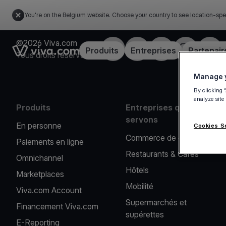
You're on the Belgium website. Choose your country to see location-spe
©2026 Viva.com
Facebook
X
LinkedIn
Instagram
YouT
Link to the homepage
Produits
Entreprises
Partenair
Tous droits réservés
Manage y
By clicking 
analyze site
Produits
Entreprises que nous
servons
En personne
Cookies S
Commerce de détail
Paiements en ligne
Restaurants & Cafés
Omnichannel
Hôtels
Marketplaces
Mobilité
Viva.com Account
Supermarchés et
Financement Viva.com
supérettes
E-Reporting