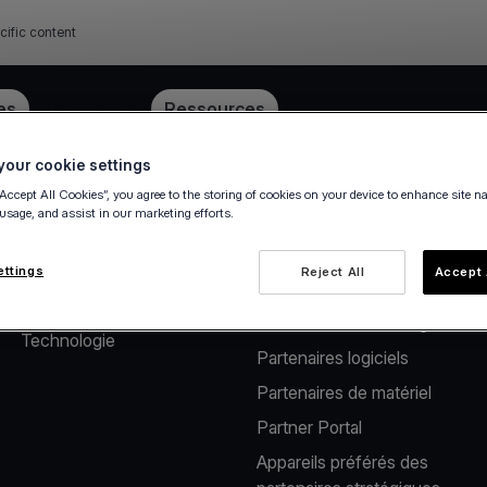
cific content
ube
es
Tarification
Ressources
our cookie settings
“Accept All Cookies”, you agree to the storing of cookies on your device to enhance site n
 usage, and assist in our marketing efforts.
À propos de nous
Solutions pour
partenaires
Notre société
ettings
Reject All
Accept 
Solutions de paiement pour
Carrière
les distributeurs de logiciels
Technologie
Partenaires logiciels
Partenaires de matériel
Partner Portal
Appareils préférés des