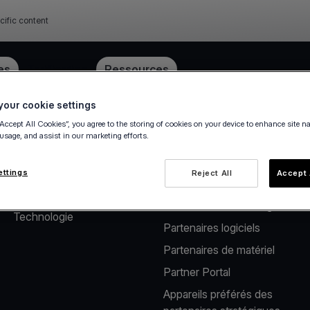
cific content
ube
es
Tarification
Ressources
our cookie settings
“Accept All Cookies”, you agree to the storing of cookies on your device to enhance site n
 usage, and assist in our marketing efforts.
À propos de nous
Solutions pour
partenaires
Notre société
ettings
Reject All
Accept 
Solutions de paiement pour
Carrière
les distributeurs de logiciels
Technologie
Partenaires logiciels
Partenaires de matériel
Partner Portal
Appareils préférés des