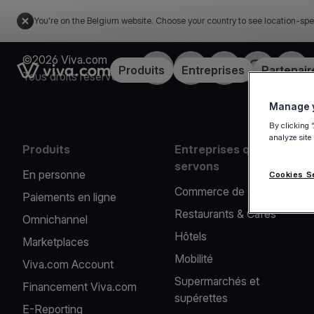
You're on the Belgium website. Choose your country to see location-spe
©2026 Viva.com
Facebook
X
LinkedIn
Instagram
YouT
Link to the homepage
Produits
Entreprises
Partenair
Tous droits réservés
Manage y
By clicking 
analyze site
Produits
Entreprises que nous
servons
En personne
Cookies S
Commerce de détail
Paiements en ligne
Restaurants & Cafés
Omnichannel
Hôtels
Marketplaces
Mobilité
Viva.com Account
Supermarchés et
Financement Viva.com
supérettes
E-Reporting