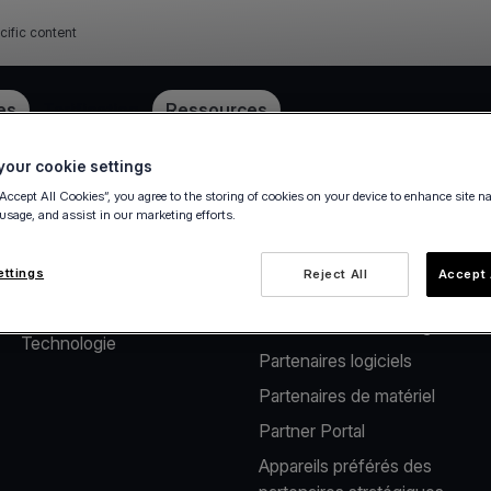
cific content
ube
es
Tarification
Ressources
our cookie settings
“Accept All Cookies”, you agree to the storing of cookies on your device to enhance site n
 usage, and assist in our marketing efforts.
À propos de nous
Solutions pour
partenaires
Notre société
ettings
Reject All
Accept 
Solutions de paiement pour
Carrière
les distributeurs de logiciels
Technologie
Partenaires logiciels
Partenaires de matériel
Partner Portal
Appareils préférés des