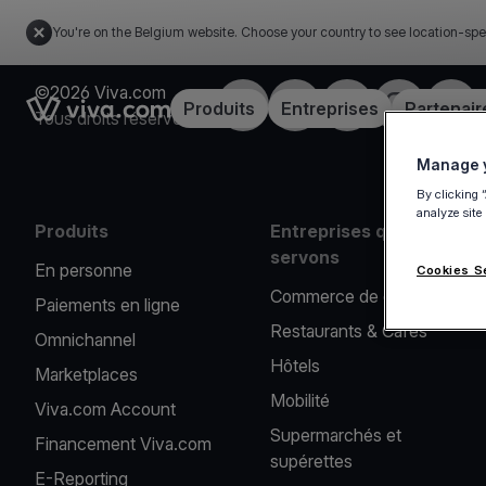
You're on the Belgium website. Choose your country to see location-spe
©2026 Viva.com
Facebook
X
LinkedIn
Instagram
YouT
Link to the homepage
Produits
Entreprises
Partenair
Tous droits réservés
Manage y
By clicking 
analyze site
Produits
Entreprises que nous
servons
En personne
Cookies S
Commerce de détail
Paiements en ligne
Restaurants & Cafés
Omnichannel
Hôtels
Marketplaces
Mobilité
Viva.com Account
Supermarchés et
Financement Viva.com
supérettes
E-Reporting