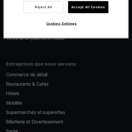
Viva.com Account
Reject All
Accept All Cookies
Financement Viva.com
E-Reporting
Cookies Settings
Émission de cartes
Terminal de paiement mobile
Entreprises que nous servons
Commerce de détail
Restaurants & Cafés
Hôtels
Mobilité
Supermarchés et supérettes
Billetterie et Divertissement
Santé