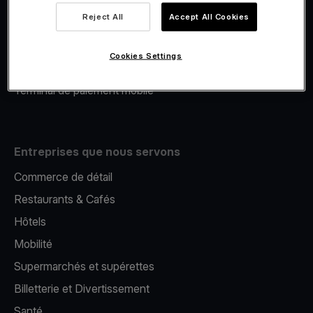
Viva.com Account
Reject All
Accept All Cookies
Financement Viva.com
E-Reporting
Cookies Settings
Émission de cartes
Terminal de paiement mobile
Entreprises que nous servons
Commerce de détail
Restaurants & Cafés
Hôtels
Mobilité
Supermarchés et supérettes
Billetterie et Divertissement
Santé