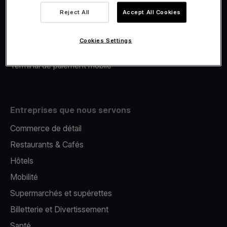
Viva.com Account
Reject All
Accept All Cookies
Financement Viva.com
E-Reporting
Cookies Settings
Émission de cartes
Terminal de paiement mobile
Entreprises que nous servons
Commerce de détail
Restaurants & Cafés
Hôtels
Mobilité
Supermarchés et supérettes
Billetterie et Divertissement
Santé