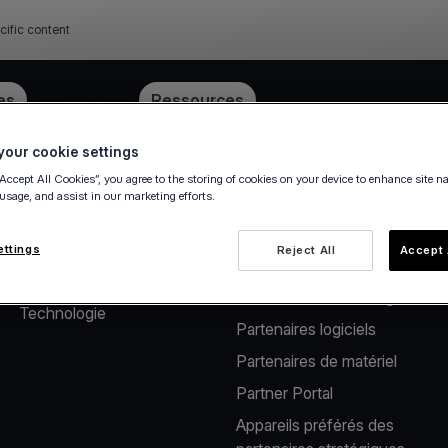
cific content
ube
es
Tarification
Ressources
our cookie settings
“Accept All Cookies”, you agree to the storing of cookies on your device to enhance site n
 usage, and assist in our marketing efforts.
À propos de nous
Solutions pour
partenaires
Notre société
ettings
Reject All
Accept 
Solutions de paiement pour
Carrière
les distributeurs de logiciels
Technologie
Partenaires logiciels
Partenaires de matériel
Partner Portal
Appareils préférés des