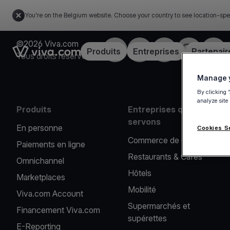
You're on the Belgium website. Choose your country to see location-spe
©2026 Viva.com
Facebook
X
LinkedIn
Instagram
YouT
Link to the homepage
Produits
Entreprises
Partenair
Tous droits réservés
Manage y
By clicking 
analyze site
Produits
Entreprises que nous
servons
En personne
Cookies S
Commerce de détail
Paiements en ligne
Restaurants & Cafés
Omnichannel
Hôtels
Marketplaces
Mobilité
Viva.com Account
Supermarchés et
Financement Viva.com
supérettes
E-Reporting