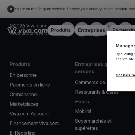
You're on the Belgium website. Choose your country to see location-spe
©2026 Viva.com
Facebook
X
LinkedIn
Instagram
YouT
Link to the homepage
Produits
Entreprises
Partenair
Tous droits réservés
Manage y
By clicking 
analyze site
Produits
Entreprises que nous
servons
En personne
Cookies S
Commerce de détail
Paiements en ligne
Restaurants & Cafés
Omnichannel
Hôtels
Marketplaces
Mobilité
Viva.com Account
Supermarchés et
Financement Viva.com
supérettes
E-Reporting