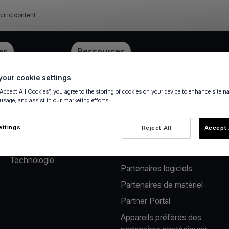
cific content
ube
es
Tarification
Ressources
our cookie settings
“Accept All Cookies”, you agree to the storing of cookies on your device to enhance site n
 usage, and assist in our marketing efforts.
À propos de nous
Solutions pour
partenaires
Notre société
ettings
Reject All
Accept 
Solutions de paiement pour
Carrière
les distributeurs de logiciels
Technologie
Partenaires logiciels
Partenaires de matériel
Partner Portal
Appareils préférés des