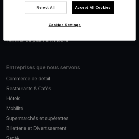
Viva.com Account
Reject All
Accept All Cookies
Financement Viva.com
E-Reporting
Cookies Settings
Émission de cartes
Terminal de paiement mobile
Entreprises que nous servons
Commerce de détail
Restaurants & Cafés
Hôtels
Mobilité
Supermarchés et supérettes
Billetterie et Divertissement
Santé