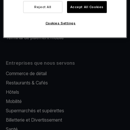
Viva.com Account
Reject All
Accept All Cookies
Financement Viva.com
E-Reporting
Cookies Settings
Émission de cartes
Terminal de paiement mobile
Entreprises que nous servons
Commerce de détail
Restaurants & Cafés
Hôtels
Mobilité
Supermarchés et supérettes
Billetterie et Divertissement
Santé