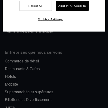
Viva.com Account
Reject All
Accept All Cookies
Financement Viva.com
E-Reporting
Cookies Settings
Émission de cartes
Terminal de paiement mobile
Entreprises que nous servons
Commerce de détail
Restaurants & Cafés
Hôtels
Mobilité
Supermarchés et supérettes
Billetterie et Divertissement
Santé