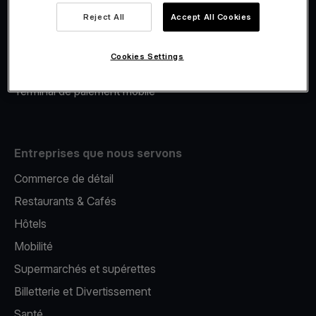
Viva.com Account
Reject All
Accept All Cookies
Financement Viva.com
E-Reporting
Cookies Settings
Émission de cartes
Terminal de paiement mobile
Entreprises que nous servons
Commerce de détail
Restaurants & Cafés
Hôtels
Mobilité
Supermarchés et supérettes
Billetterie et Divertissement
Santé