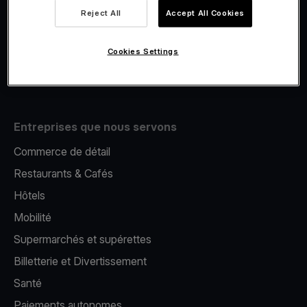
Viva.com Account
Reject All
Accept All Cookies
E-Reporting
Émission de cartes
Cookies Settings
Terminal de paiement mobile
Entreprises que nous servons
Commerce de détail
Restaurants & Cafés
Hôtels
Mobilité
Supermarchés et supérettes
Billetterie et Divertissement
Santé
Paiements autonomes